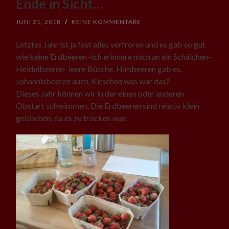
Ende in Sicht…
JUNI 21, 2018
/
KEINE KOMMENTARE
Letztes Jahr ist ja fast alles verfroren und es gab so gut
wie keine Erdbeeren -ich erinnere mich an ein Schälchen-
Heidelbeeren- leere Büsche, Himbeeren gab es,
Johannisbeeren auch, Kirschen was war das?
Dieses Jahr können wir in der einen oder anderen
Obstart schwimmen. Die Erdbeeren sind relativ klein
geblieben, da es zu trocken war.