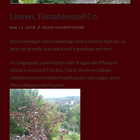
Linsen, Tomaten und Co
MAI 11, 2018
/
KEINE KOMMENTARE
Die Eisheiligen sind momentan und ich hoffe mal das es
jetzt nicht mehr kalt wird und irgendwas erfriert…
Im Gegensatz zum letzten Jahr tragen die Pflanzen
nämlich reichlich Früchte. Die Erdbeeren blühen,
Johannisbeeren haben Fruchtansatz und sogar unser
Pfirsichbaum hat Früchte.