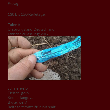
Ertrag.
130 bis 150 Reifetage.
Talent:
Ursprungsland:Deutschland
Jahr der Zulassung: 2006
Schale: gelb
Fleisch: gelb
Knolle: langoval
Blüte: weiß
Reifezeit: mittelfrüh bis spät