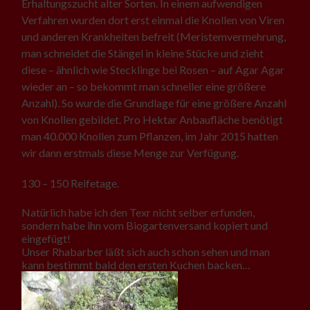
Erhaltungszucht alter Sorten. In einem aufwendigen
Verfahren wurden dort erst einmal die Knollen von Viren
und anderen Krankheiten befreit (Meristemvermehrung,
man schneidet die Stängel in kleine Stücke und zieht
diese – ähnlich wie Stecklinge bei Rosen – auf Agar Agar
wieder an – so bekommt man schneller eine größere
Anzahl). So wurde die Grundlage für eine größere Anzahl
von Knollen gebildet. Pro Hektar Anbaufläche benötigt
man 40.000 Knollen zum Pflanzen, im Jahr 2015 hatten
wir dann erstmals diese Menge zur Verfügung.
130 – 150 Reifetage.
Natürlich habe ich den Texr nicht selber erfunden,
sondern habe ihn vom Biogartenversand kopiert und
eingefügt!
Unser Rhabarber läßt sich auch schon sehen und man
kann bestimmt bald den ersten Kuchen backen…