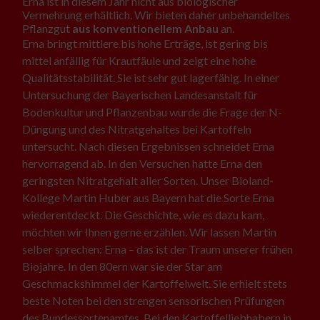
Erna ist in diesem Jahr nicht aus biologischer
Vermehrung erhältlich. Wir bieten daher unbehandeltes
Pflanzgut
aus konventionellem Anbau
an.
Erna bringt mittlere bis hohe Erträge, ist gering bis
mittel anfällig für Krautfäule und zeigt eine hohe
Qualitätsstabilität. Sie ist sehr gut lagerfähig. In einer
Untersuchung der Bayerischen Landesanstalt für
Bodenkultur und Pflanzenbau wurde die Frage der N-
Düngung und des Nitratgehaltes bei Kartoffeln
untersucht. Nach diesen Ergebnissen schneidet Erna
hervorragend ab. In den Versuchen hatte Erna den
geringsten Nitratgehalt aller Sorten. Unser Bioland-
Kollege Martin Huber aus Bayern hat die Sorte Erna
wiederentdeckt. Die Geschichte, wie es dazu kam,
möchten wir Ihnen gerne erzählen. Wir lassen Martin
selber sprechen: Erna – das ist der Traum unserer frühen
Biojahre. In den 80ern war sie der Star am
Geschmackshimmel der Kartoffelwelt. Sie erhielt stets
beste Noten bei den strengen sensorischen Prüfungen
des Bundessortenamtes. Bei den Kartoffelliebhabern in