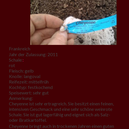
Frankreich
Jahr der Zulassung: 2011
Schale:
:
rot
Fleisch: gelb
Knolle: langoval
Reifezeit: mittelfrüh
Kochtyp: festkochend
Speisewert: sehr gut
Anmerkung:
Cheyenne ist sehr ertragreich. Sie besitzt einen feinen,
intensiven Geschmack und eine sehr schöne weinrote
Schale. Sie ist gut lagerfähig und eignet sich als Salz-
oder Bratkartoffel.
Cheyenne bringt auch in trockenen Jahren einen guten