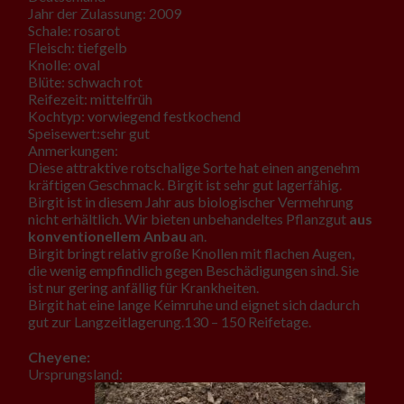
Jahr der Zulassung: 2009
Schale: rosarot
Fleisch: tiefgelb
Knolle: oval
Blüte: schwach rot
Reifezeit: mittelfrüh
Kochtyp: vorwiegend festkochend
Speisewert:sehr gut
Anmerkungen:
Diese attraktive rotschalige Sorte hat einen angenehm
kräftigen Geschmack. Birgit ist sehr gut lagerfähig.
Birgit ist in diesem Jahr aus biologischer Vermehrung
nicht erhältlich. Wir bieten unbehandeltes Pflanzgut
aus
konventionellem Anbau
an.
Birgit bringt relativ große Knollen mit flachen Augen,
die wenig empfindlich gegen Beschädigungen sind. Sie
ist nur gering anfällig für Krankheiten.
Birgit hat eine lange Keimruhe und eignet sich dadurch
gut zur Langzeitlagerung.130 – 150 Reifetage.
Cheyene:
Ursprungsland: