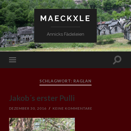
MAECKXLE
Annicks Fädeleien
Suchfe
Mobile-
ein-/a
Menü
ein-/ausblenden
SCHLAGWORT:
RAGLAN
Jakob´s erster Pulli
DEZEMBER 30, 2016
/
KEINE KOMMENTARE