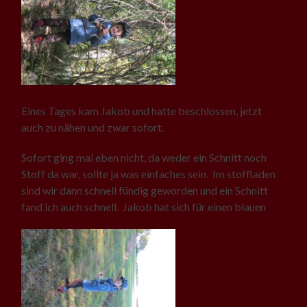
Eines Tages kam Jakob und hatte beschlossen, jetzt
auch zu nähen und zwar sofort.
Sofort ging mal eben nicht, da weder ein Schnitt noch
Stoff da war, sollte ja was einfaches sein. Im stoffladen
sind wir dann schnell fündig geworden und ein Schnitt
fand ich auch schnell. Jakob hat sich für einen blauen