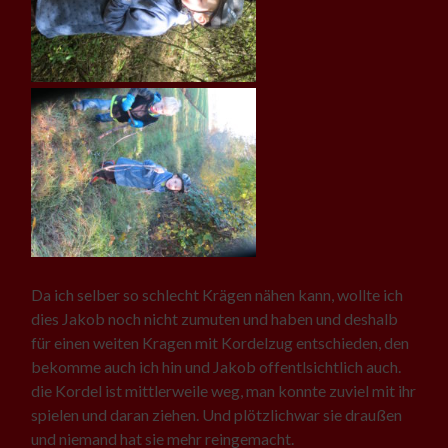
Da ich selber so schlecht Krägen nähen kann, wollte ich
dies Jakob noch nicht zumuten und haben und deshalb
für einen weiten Kragen mit Kordelzug entschieden, den
bekomme auch ich hin und Jakob offentlsichtlich auch.
die Kordel ist mittlerweile weg, man konnte zuviel mit ihr
spielen und daran ziehen. Und plötzlichwar sie draußen
und niemand hat sie mehr reingemacht.