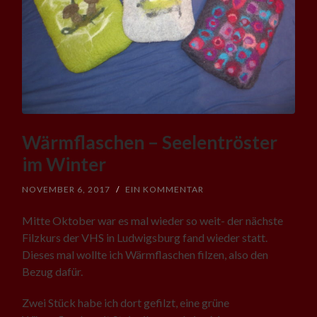
Wärmflaschen – Seelentröster
im Winter
NOVEMBER 6, 2017
/
EIN KOMMENTAR
Mitte Oktober war es mal wieder so weit- der nächste
Filzkurs der VHS in Ludwigsburg fand wieder statt.
Dieses mal wollte ich Wärmflaschen filzen, also den
Bezug dafür.
Zwei Stück habe ich dort gefilzt, eine grüne