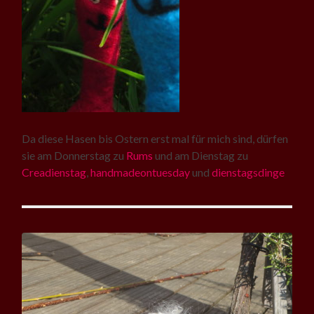
Da diese Hasen bis Ostern erst mal für mich sind, dürfen
sie am Donnerstag zu
Rums
und am Dienstag zu
Creadienstag
,
handmadeontuesday
und
dienstagsdinge