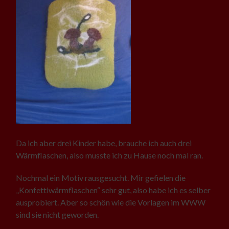
Da ich aber drei Kinder habe, brauche ich auch drei
Wärmflaschen, also musste ich zu Hause noch mal ran.
Nochmal ein Motiv rausgesucht. Mir gefielen die
„Konfettiwärmflaschen“ sehr gut, also habe ich es selber
ausprobiert. Aber so schön wie die Vorlagen im WWW
sind sie nicht geworden.